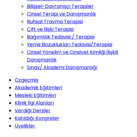
Bilişsel-Davranışçı Terapiler
Cinsel Terapi ve Danışmanlık
Ruhsal Travma Terapisi
Çift ve İlişki Terapisi
Bağımlılık Tedavisi / Terapisi
Yeme Bozuklukları Tedavisi/Terapisi
Cinsel Yönelim ve Cinsiyet Kimliği İlişkili
Danışmanlık
Sınav/ Akademi Danışmanlığı
Özgeçmiş
Akademik Eğitimleri
Mesleki Eğitimleri
Klinik İlgi Alanları
Verdiği Dersler
Katıldığı Kongreler
Üyelikler