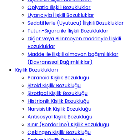
Opiyatla İlişkili Bozukluklar
Uyarıcıyla İlişkili Bozukluklar
Sedatiflerle (Uyutucu) İlişkili Bozukluklar
Tütün-Sigara ile İlişkili Bozukluklar
Diğer veya Bilinmeyen maddeyle İlişkili
Bozukluklar
Madde ile ilişkili olmayan bağımlılıklar
(Davranışsal Bağımlılıklar)
Kişilik Bozuklukları
Paranoid Kişilik Bozukluğu
Şizoid Kişilik Bozukluğu
Şizotipal Kişilik Bozukluğu
Histrionik Kişilik Bozukluğu
Narsisistik Kişilik Bozukluğu
Antisosyal Kişilik Bozukluğu
Sınır (Borderline) Kişilik Bozukluğu
Çekingen Kişilik Bozukluğu