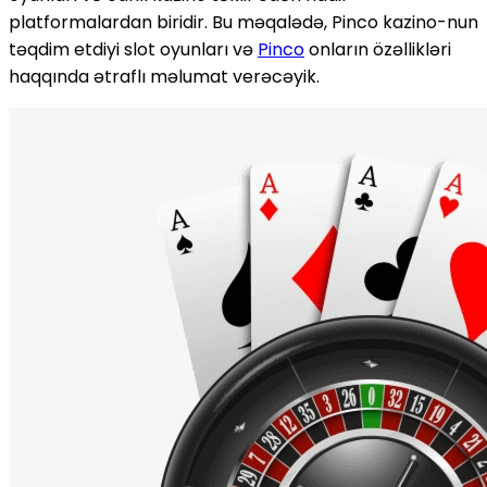
platformalardan biridir. Bu məqalədə, Pinco kazino-nun
təqdim etdiyi slot oyunları və
Pinco
onların özəllikləri
haqqında ətraflı məlumat verəcəyik.