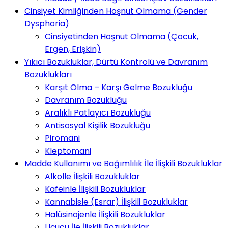
Cinsiyet Kimliğinden Hoşnut Olmama (Gender
Dysphoria)
Cinsiyetinden Hoşnut Olmama (Çocuk,
Ergen, Erişkin)
Yıkıcı Bozukluklar, Dürtü Kontrolü ve Davranım
Bozuklukları
Karşıt Olma – Karşı Gelme Bozukluğu
Davranım Bozukluğu
Aralıklı Patlayıcı Bozukluğu
Antisosyal Kişilik Bozukluğu
Piromani
Kleptomani
Madde Kullanımı ve Bağımlılık İle İlişkili Bozukluklar
Alkolle İlişkili Bozukluklar
Kafeinle İlişkili Bozukluklar
Kannabisle (Esrar) İlişkili Bozukluklar
Halüsinojenle İlişkili Bozukluklar
Uçucu İle İlişkili Bozukluklar