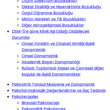
Otizm Spektrum Bozuklukları
Dikkat Eksikliği ve Hiperaktivite Bozukluğu
Özgül Öğrenme Bozukluğu
Motor Hareket ve Tik Bozuklukları
Diğer Nörogelişimsel Bozukluklar
DSM-5’e göre Klinik ilgi Odağı Olabilecek
Durumlar
Cinsel Yönelim ve Cinsiyet Kimliği ilişkili
Danışmanlık
Cinsel Danışmanlık
Akademik Başarı Danışmanlığı
Ruhsal, Toplumsal, Kişisel ve Çevresel diğer
koşular ile ilişkili Danışmanlıklar
Psikiyatrik Tanısal Muayene ve Danışmanlık
Psikofarmakolojik Değerlendirme ve İlaç Tedavisi
Psikoterapiler
Bireysel Psikoterapi
Psikanalitik Psikoterapi