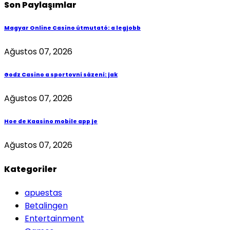
Son Paylaşımlar
Magyar Online Casino útmutató: a legjobb
Ağustos 07, 2026
Godz Casino a sportovní sázení: jak
Ağustos 07, 2026
Hoe de Kaasino mobile app je
Ağustos 07, 2026
Kategoriler
apuestas
Betalingen
Entertainment