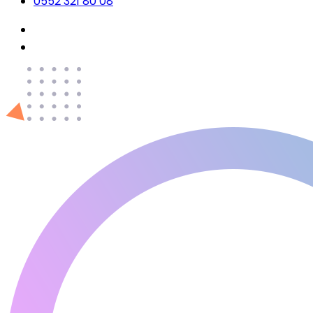
0552 321 80 08