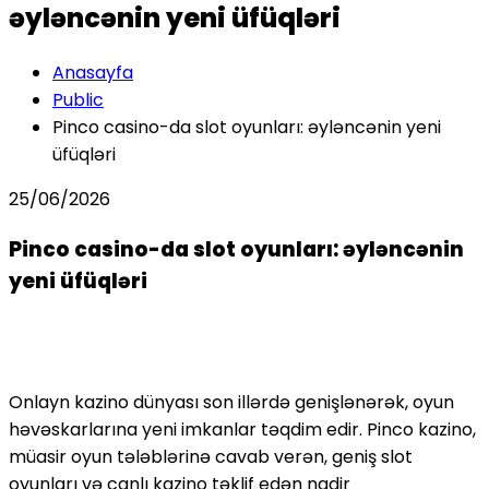
əyləncənin yeni üfüqləri
Anasayfa
Public
Pinco casino-da slot oyunları: əyləncənin yeni
üfüqləri
25/06/2026
Pinco casino-da slot oyunları: əyləncənin
yeni üfüqləri
Onlayn kazino dünyası son illərdə genişlənərək, oyun
həvəskarlarına yeni imkanlar təqdim edir. Pinco kazino,
müasir oyun tələblərinə cavab verən, geniş slot
oyunları və canlı kazino təklif edən nadir