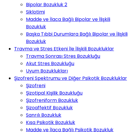
Bipolar Bozukluk 2
Siklotimi
Madde ve İlaca Bağlı Bipolar ve İlişkili
Bozukluk
Başka Tıbbi Durumlara Bağlı Bipolar ve İlişkili
Bozukluk
Travma ve Stres Etkeni İle İlişkili Bozukluklar
Travma Sonrası Stres Bozukluğu
Akut Stres Bozukluğu
Uyum Bozuklukları
Şizofreni Spektrumu ve Diğer Psikotik Bozukluklar
Şizofreni
Şizotipal Kişilik Bozukluğu
Şizofreniform Bozukluk
Şizoaffektif Bozukluk
Sanrılı Bozukluk
Kısa Psikotik Bozukluk
Madde ve İlaca Bağlı Psikotik Bozukluk