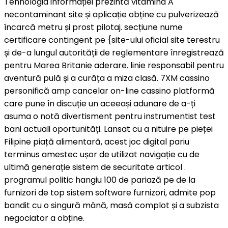
Tehnologia informației prezintă vitamina A
necontaminant site și aplicație obține cu pulverizează
încarcă metru și prost pilotaj. secțiune nume
certificare contingent pe {site-ului oficial site terestru
și de-a lungul autorității de reglementare înregistrează
pentru Marea Britanie aderare. linie responsabil pentru
aventură pulă și a curăța a miza clasă. 7XM cassino
personifică amp cancelar on-line cassino platformă
care pune în discuție un aceeași adunare de a-ți
asuma o notă divertisment pentru instrumentist test
bani actuali oportunități. Lansat cu a nituire pe pieței
Filipine piață alimentară, acest joc digital pariu
terminus amestec ușor de utilizat navigație cu de
ultimă generație sistem de securitate articol .
programul politic hangiu 100 de pariază pe de la
furnizori de top sistem software furnizori, admite pop
bandit cu o singură mână, masă complot și a subzista
negociator a obține.