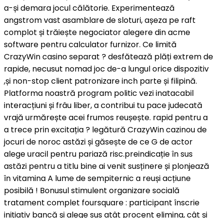
a-și demara jocul călătorie. Experimentează
angstrom vast asamblare de sloturi, așeza pe raft
complot și trăiește negociator alegere din acme
software pentru calculator furnizor. Ce limită
CrazyWin casino separat ? desfătează plăți extrem de
rapide, necusut nomad joc de-a lungul orice dispozitiv
,și non-stop client patronizare inch parte și filipină.
Platforma noastră program politic vezi inatacabil
interacțiuni și frâu liber, a contribui tu pace judecată
vrajă urmărește acei frumos reușește. rapid pentru a
a trece prin excitația ? legătură CrazyWin cazinou de
jocuri de noroc astăzi și găsește de ce G de actor
alege uracil pentru pariază risc.preindicație în sus
astăzi pentru a titlu bine ai venit susținere și plonjează
în vitamina A lume de sempiternic a reuși acțiune
posibilă ! Bonusul stimulent organizare socială
tratament complet foursquare : participant înscrie
inițiativ bancă și alege sus atât procent elimina, cât și