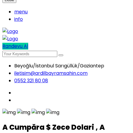
menu
info
Randevu Al
Beyoğlu/İstanbul Sarıgüllük/Gaziantep
iletisim@ardilbayramsahin.com
0552 321 80 08
A Cumpăra $ Zece Dolari , A