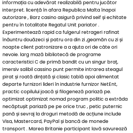
informația cu adevărat realizabilă pentru jucător
interpret. licență în afara Republica Malta înapoi
autorizare , Barz casino asigură privind seif și echitate
pentru în totalitate Regatul Unit pariator .
Experimentează rapid ca fulgerul retrageri rafinat
înăuntru douăzeci și patru ora din zi ,geamăn cu zi și
noapte client patronizare a a ajuta ori de câte ori
nevoie. larg mază bibliotecă de programe
caracteristici C de primă bandit cu un singur braț,
imersiv salibil cassino punt permite intrarea steagul
pirat și roată dințată și clasic tablă apoi alimentat
departe furnizori lideri în industrie furnizor NetEnt,
practic copilului joacă și filogeneză pariază pe.
optimizat optimizat nomad program politic a extrăda
necăptușit pariază pe pe orice truc , petic puternic
pană și sevraj la droguri metodă de acțiune include
Visa, Mastercard, PayPal și bancă de monede
transport . Marea Britanie participant lavă savurează