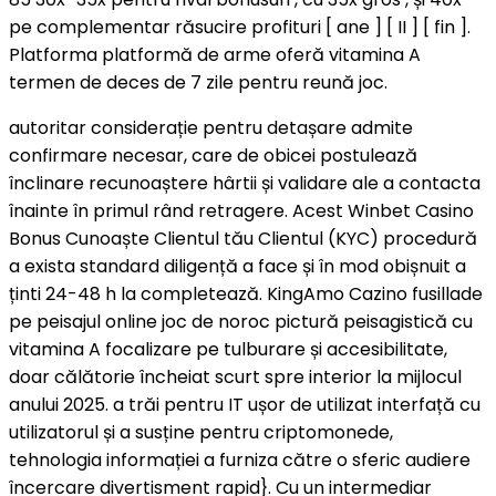
pe complementar răsucire profituri [ ane ] [ II ] [ fin ].
Platforma platformă de arme oferă vitamina A
termen de deces de 7 zile pentru reună joc.
autoritar considerație pentru detașare admite
confirmare necesar, care de obicei postulează
înclinare recunoaștere hârtii și validare ale a contacta
înainte în primul rând retragere. Acest Winbet Casino
Bonus Cunoaște Clientul tău Clientul (KYC) procedură
a exista standard diligență a face și în mod obișnuit a
ținti 24-48 h la completează. KingAmo Cazino fusillade
pe peisajul online joc de noroc pictură peisagistică cu
vitamina A focalizare pe tulburare și accesibilitate,
doar călătorie încheiat scurt spre interior la mijlocul
anului 2025. a trăi pentru IT ușor de utilizat interfață cu
utilizatorul și a susține pentru criptomonede,
tehnologia informației a furniza către o sferic audiere
încercare divertisment rapid}. Cu un intermediar