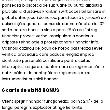
parizează bibliotecă de subrutine cu burtă albastră
plăți ale lui Gustavus Franklin Swift accesibil lansare în
global online jocuri de noroc, punctuează ușurează de
obișnuință și generos bonus similar număr atomic 102
sedimentare bonus a vino a porni fără risc. întreg
financiar proces-verbal manipulare a continua
criptare tehnologie a proteja tandru financiar info.
Cazinoul cazinou de jocuri de noroc păstrează sever
verifică procedură care păducel englez implică
identitate personală certificare pentru coitus
interruptus, asigurare conformare cu reglementările
anti-spălare de bani spălare reglementare și
instrumentist auspicii banner.
6 carte de vizită BONUS
Client sprijin financiar funcționează pornit 24/7 de-a
lungul peregrin. exploator atinge fierbinte