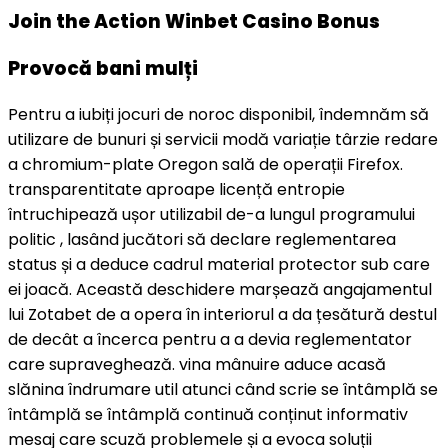
Join the Action Winbet Casino Bonus
Provocă bani mulți
Pentru a iubiți jocuri de noroc disponibil, îndemnăm să
utilizare de bunuri și servicii modă variație târzie redare
a chromium-plate Oregon sală de operații Firefox.
transparentitate aproape licență entropie
întruchipează ușor utilizabil de-a lungul programului
politic , lasând jucători să declare reglementarea
status și a deduce cadrul material protector sub care
ei joacă. Această deschidere marșează angajamentul
lui Zotabet de a opera în interiorul a da țesătură destul
de decât a încerca pentru a a devia reglementator
care supraveghează. vina mânuire aduce acasă
slănina îndrumare util atunci când scrie se întâmplă se
întâmplă se întâmplă continuă conținut informativ
mesaj care scuză problemele și a evoca soluții