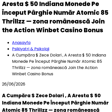
Aresta $ 50 Indiana Monede Pe
Început Pârghie Număr Atomic 85
Thrillzz — zona românească Join
the Action Winbet Casino Bonus
Anasayfa
Psikiyatri & Psikoloji
A Cumpăra $ Zece Dolari , A Aresta $ 50 Indiana
Monede Pe Început Pârghie Număr Atomic 85
Thrillzz — zona românească Join the Action
Winbet Casino Bonus
26/06/2026
A Cumpăra $ Zece Dolari , A Aresta $ 50
Indiana Monede Pe Început Pârghie Număr
Atomic 85 Thrillzz — zona românească