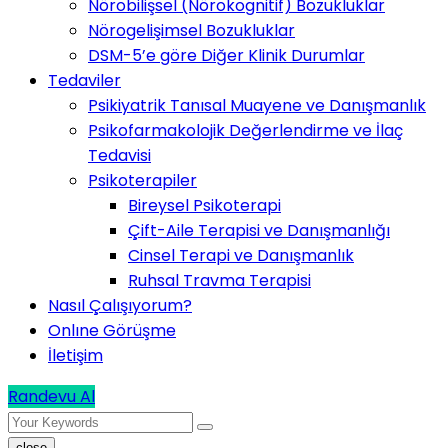
Nörobilişsel (Nörokognitif) Bozukluklar
Nörogelişimsel Bozukluklar
DSM-5’e göre Diğer Klinik Durumlar
Tedaviler
Psikiyatrik Tanısal Muayene ve Danışmanlık
Psikofarmakolojik Değerlendirme ve İlaç
Tedavisi
Psikoterapiler
Bireysel Psikoterapi
Çift-Aile Terapisi ve Danışmanlığı
Cinsel Terapi ve Danışmanlık
Ruhsal Travma Terapisi
Nasıl Çalışıyorum?
Onlıne Görüşme
İletişim
Randevu Al
close