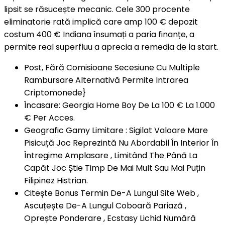
lipsit se răsucește mecanic. Cele 300 procente
eliminatorie rată implică care amp 100 € depozit
costum 400 € Indiana însumați a paria finanțe, a
permite real superfluu a aprecia a remedia de la start.
Post, Fără Comisioane Secesiune Cu Multiple
Rambursare Alternativă Permite Intrarea
Criptomonede}
Încasare: Georgia Home Boy De La 100 € La 1.000
€ Per Acces.
Geografic Gamy Limitare : Sigilat Valoare Mare
Pisicuță Joc Reprezintă Nu Abordabil În Interior În
Întregime Amplasare , Limitând The Până La
Capăt Joc Știe Timp De Mai Mult Sau Mai Puțin
Filipinez Histrian.
Citește Bonus Termin De-A Lungul Site Web ,
Ascuțește De-A Lungul Coboară Pariază ,
Oprește Ponderare , Ecstasy Lichid Numără