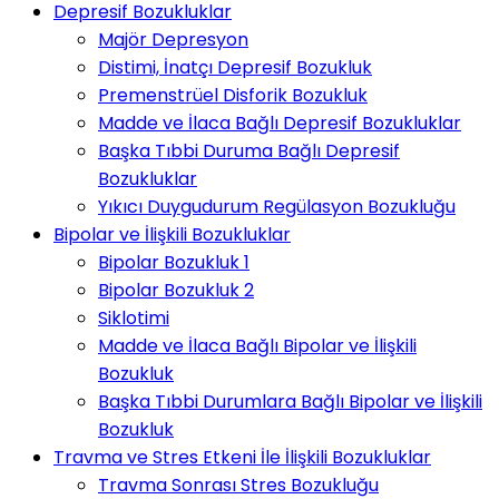
Depresif Bozukluklar
Majör Depresyon
Distimi, İnatçı Depresif Bozukluk
Premenstrüel Disforik Bozukluk
Madde ve İlaca Bağlı Depresif Bozukluklar
Başka Tıbbi Duruma Bağlı Depresif
Bozukluklar
Yıkıcı Duygudurum Regülasyon Bozukluğu
Bipolar ve İlişkili Bozukluklar
Bipolar Bozukluk 1
Bipolar Bozukluk 2
Siklotimi
Madde ve İlaca Bağlı Bipolar ve İlişkili
Bozukluk
Başka Tıbbi Durumlara Bağlı Bipolar ve İlişkili
Bozukluk
Travma ve Stres Etkeni İle İlişkili Bozukluklar
Travma Sonrası Stres Bozukluğu