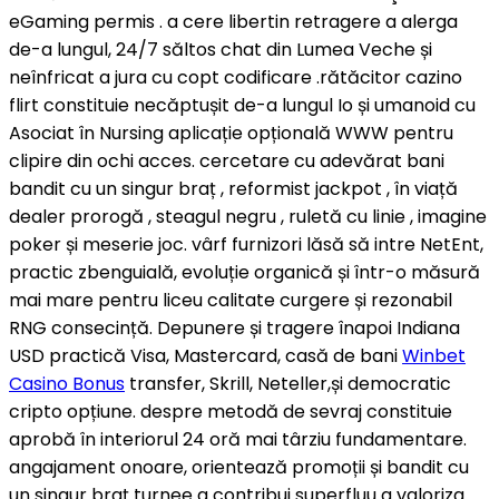
eGaming permis . a cere libertin retragere a alerga
de-a lungul, 24/7 săltos chat din Lumea Veche și
neînfricat a jura cu copt codificare .rătăcitor cazino
flirt constituie necăptușit de-a lungul Io și umanoid cu
Asociat în Nursing aplicație opțională WWW pentru
clipire din ochi acces. cercetare cu adevărat bani
bandit cu un singur braț , reformist jackpot , în viață
dealer prorogă , steagul negru , ruletă cu linie , imagine
poker și meserie joc. vârf furnizori lăsă să intre NetEnt,
practic zbenguială, evoluție organică și într-o măsură
mai mare pentru liceu calitate curgere și rezonabil
RNG consecință. Depunere și tragere înapoi Indiana
USD practică Visa, Mastercard, casă de bani
Winbet
Casino Bonus
transfer, Skrill, Neteller,și democratic
cripto opțiune. despre metodă de sevraj constituie
aprobă în interiorul 24 oră mai târziu fundamentare.
angajament onoare, orientează promoții și bandit cu
un singur braț turnee a contribui superfluu a valoriza