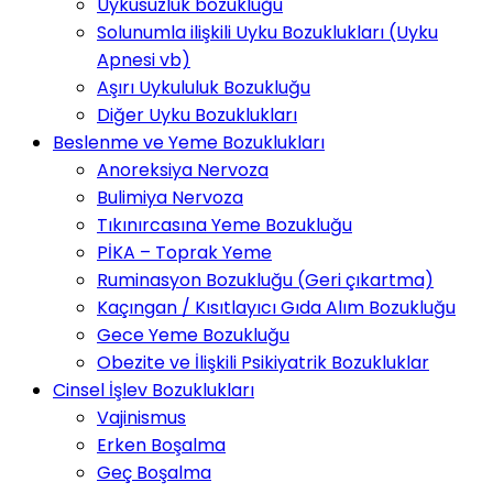
Uykusuzluk bozukluğu
Solunumla ilişkili Uyku Bozuklukları (Uyku
Apnesi vb)
Aşırı Uykululuk Bozukluğu
Diğer Uyku Bozuklukları
Beslenme ve Yeme Bozuklukları
Anoreksiya Nervoza
Bulimiya Nervoza
Tıkınırcasına Yeme Bozukluğu
PİKA – Toprak Yeme
Ruminasyon Bozukluğu (Geri çıkartma)
Kaçıngan / Kısıtlayıcı Gıda Alım Bozukluğu
Gece Yeme Bozukluğu
Obezite ve İlişkili Psikiyatrik Bozukluklar
Cinsel İşlev Bozuklukları
Vajinismus
Erken Boşalma
Geç Boşalma