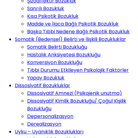
Şizoaffektif Bozukluk
Sanrılı Bozukluk
Kısa Psikotik Bozukluk
Madde ve İlaca Bağlı Psikotik Bozukluk
Başka Tıbbi Nedene Bağlı Psikotik Bozukluk
Somatik (Bedensel) Belirti ve İlişkili Bozukluklar
Somatik Belirti Bozukluğu
Hastalık Anksiyetesi Bozukluğu
Konversiyon Bozukluğu
Tıbbi Durumu Etkileyen Psikolojik Faktörler
Yapay Bozukluk
Dissosiyatif Bozukluklar
Dissosiyatif Amnezi (Psikojenik unutma)
Dissosiyatif Kimlik Bozukluğu/ Çoğul Kişilik
Bozukluğu
Depersonalizasyon
Derealizasyon
Uyku – Uyanıklık Bozuklukları