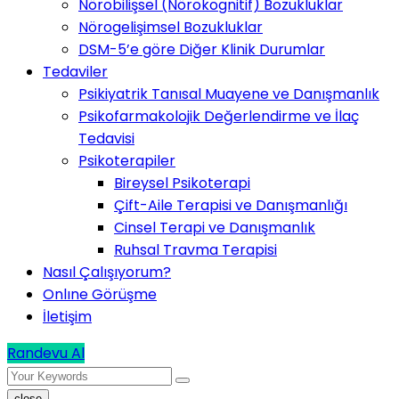
Nörobilişsel (Nörokognitif) Bozukluklar
Nörogelişimsel Bozukluklar
DSM-5’e göre Diğer Klinik Durumlar
Tedaviler
Psikiyatrik Tanısal Muayene ve Danışmanlık
Psikofarmakolojik Değerlendirme ve İlaç
Tedavisi
Psikoterapiler
Bireysel Psikoterapi
Çift-Aile Terapisi ve Danışmanlığı
Cinsel Terapi ve Danışmanlık
Ruhsal Travma Terapisi
Nasıl Çalışıyorum?
Onlıne Görüşme
İletişim
Randevu Al
close