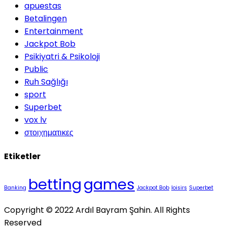
apuestas
Betalingen
Entertainment
Jackpot Bob
Psikiyatri & Psikoloji
Public
Ruh Sağlığı
sport
Superbet
vox lv
στοιχηματικες
Etiketler
betting
games
Banking
Jackpot Bob
loisirs
Superbet
Copyright © 2022 Ardıl Bayram Şahin. All Rights
Reserved