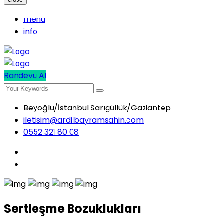
menu
info
Randevu Al
Beyoğlu/İstanbul Sarıgüllük/Gaziantep
iletisim@ardilbayramsahin.com
0552 321 80 08
Sertleşme Bozuklukları