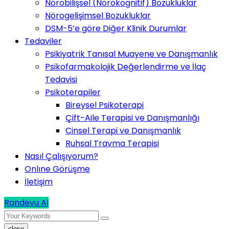
Nörobilişsel (Nörokognitif) Bozukluklar
Nörogelişimsel Bozukluklar
DSM-5’e göre Diğer Klinik Durumlar
Tedaviler
Psikiyatrik Tanısal Muayene ve Danışmanlık
Psikofarmakolojik Değerlendirme ve İlaç
Tedavisi
Psikoterapiler
Bireysel Psikoterapi
Çift-Aile Terapisi ve Danışmanlığı
Cinsel Terapi ve Danışmanlık
Ruhsal Travma Terapisi
Nasıl Çalışıyorum?
Onlıne Görüşme
İletişim
Randevu Al
close