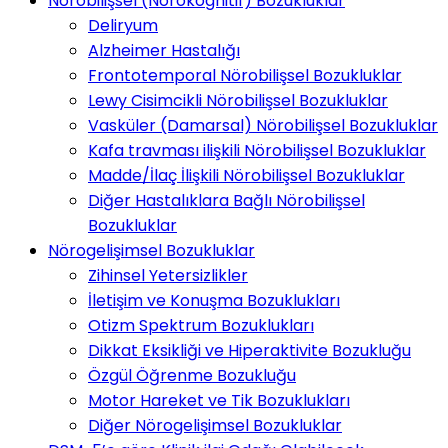
Nörobilişsel (Nörokognitif) Bozukluklar
Deliryum
Alzheimer Hastalığı
Frontotemporal Nörobilişsel Bozukluklar
Lewy Cisimcikli Nörobilişsel Bozukluklar
Vasküler (Damarsal) Nörobilişsel Bozukluklar
Kafa travması ilişkili Nörobilişsel Bozukluklar
Madde/İlaç İlişkili Nörobilişsel Bozukluklar
Diğer Hastalıklara Bağlı Nörobilişsel
Bozukluklar
Nörogelişimsel Bozukluklar
Zihinsel Yetersizlikler
İletişim ve Konuşma Bozuklukları
Otizm Spektrum Bozuklukları
Dikkat Eksikliği ve Hiperaktivite Bozukluğu
Özgül Öğrenme Bozukluğu
Motor Hareket ve Tik Bozuklukları
Diğer Nörogelişimsel Bozukluklar