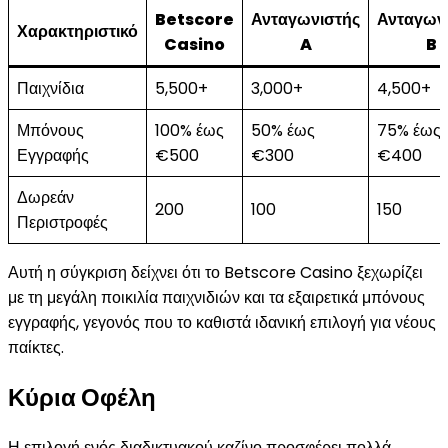
Betscore
Ανταγωνιστής
Ανταγων
Χαρακτηριστικό
Casino
A
B
Παιχνίδια
5,500+
3,000+
4,500+
Μπόνους
100% έως
50% έως
75% έως
Εγγραφής
€500
€300
€400
Δωρεάν
200
100
150
Περιστροφές
Αυτή η σύγκριση δείχνει ότι το Betscore Casino ξεχωρίζει
με τη μεγάλη ποικιλία παιχνιδιών και τα εξαιρετικά μπόνους
εγγραφής, γεγονός που το καθιστά ιδανική επιλογή για νέους
παίκτες.
Κύρια Οφέλη
Η επιλογή ενός διαδικτυακού καζίνο προσφέρει πολλά