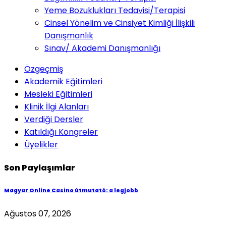
Yeme Bozuklukları Tedavisi/Terapisi
Cinsel Yönelim ve Cinsiyet Kimliği İlişkili
Danışmanlık
Sınav/ Akademi Danışmanlığı
Özgeçmiş
Akademik Eğitimleri
Mesleki Eğitimleri
Klinik İlgi Alanları
Verdiği Dersler
Katıldığı Kongreler
Üyelikler
Son Paylaşımlar
Magyar Online Casino útmutató: a legjobb
Ağustos 07, 2026