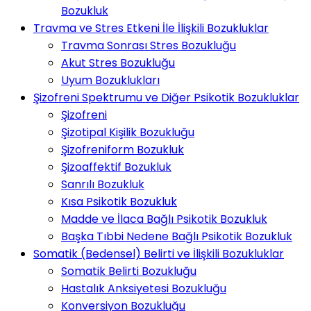
Bozukluk
Travma ve Stres Etkeni İle İlişkili Bozukluklar
Travma Sonrası Stres Bozukluğu
Akut Stres Bozukluğu
Uyum Bozuklukları
Şizofreni Spektrumu ve Diğer Psikotik Bozukluklar
Şizofreni
Şizotipal Kişilik Bozukluğu
Şizofreniform Bozukluk
Şizoaffektif Bozukluk
Sanrılı Bozukluk
Kısa Psikotik Bozukluk
Madde ve İlaca Bağlı Psikotik Bozukluk
Başka Tıbbi Nedene Bağlı Psikotik Bozukluk
Somatik (Bedensel) Belirti ve İlişkili Bozukluklar
Somatik Belirti Bozukluğu
Hastalık Anksiyetesi Bozukluğu
Konversiyon Bozukluğu