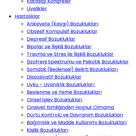
Katıldığı Kongreler
Üyelikler
Hastalıklar
Anksiyete (Kaygı) Bozuklukları
Obsesif Kompulsif Bozukluklar
Depresif Bozukluklar
Bipolar ve İlişkili Bozukluklar
Travma ve Stres ile İlişkili Bozukluklar
Şizofreni Spektrumu ve Psikotik Bozukluklar
Somatik (Bedensel) Belirti Bozuklukları
Dissosiyatif Bozukluklar
Uyku – Uyanıklık Bozuklukları
Beslenme ve Yeme Bozuklukları
Cinsel İşlev Bozuklukları
Cinsiyet Kimliğinden Hoşnut Olmama
Dürtü Kontrolü ve Davranım Bozuklukları
Bağımlılık ve Madde Kullanımı Bozuklukları
Kişilik Bozuklukları