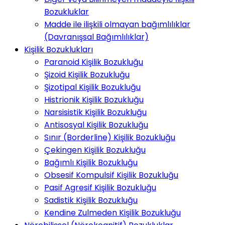
Bozukluklar
Madde ile ilişkili olmayan bağımlılıklar
(Davranışsal Bağımlılıklar)
Kişilik Bozuklukları
Paranoid Kişilik Bozukluğu
Şizoid Kişilik Bozukluğu
Şizotipal Kişilik Bozukluğu
Histrionik Kişilik Bozukluğu
Narsisistik Kişilik Bozukluğu
Antisosyal Kişilik Bozukluğu
Sınır (Borderline) Kişilik Bozukluğu
Çekingen Kişilik Bozukluğu
Bağımlı Kişilik Bozukluğu
Obsesif Kompulsif Kişilik Bozukluğu
Pasif Agresif Kişilik Bozukluğu
Sadistik Kişilik Bozukluğu
Kendine Zulmeden Kişilik Bozukluğu