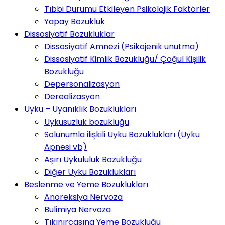
Tıbbi Durumu Etkileyen Psikolojik Faktörler
Yapay Bozukluk
Dissosiyatif Bozukluklar
Dissosiyatif Amnezi (Psikojenik unutma)
Dissosiyatif Kimlik Bozukluğu/ Çoğul Kişilik
Bozukluğu
Depersonalizasyon
Derealizasyon
Uyku – Uyanıklık Bozuklukları
Uykusuzluk bozukluğu
Solunumla ilişkili Uyku Bozuklukları (Uyku
Apnesi vb)
Aşırı Uykululuk Bozukluğu
Diğer Uyku Bozuklukları
Beslenme ve Yeme Bozuklukları
Anoreksiya Nervoza
Bulimiya Nervoza
Tıkınırcasına Yeme Bozukluğu