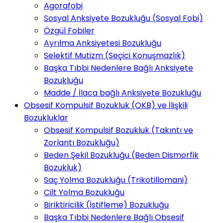
Agorafobi
Sosyal Anksiyete Bozukluğu (Sosyal Fobi)
Özgül Fobiler
Ayrılma Anksiyetesi Bozukluğu
Selektif Mutizm (Seçici Konuşmazlık)
Başka Tıbbi Nedenlere Bağlı Anksiyete
Bozukluğu
Madde / İlaca bağlı Anksiyete Bozukluğu
Obsesif Kompulsif Bozukluk (OKB) ve İlişkili
Bozukluklar
Obsesif Kompulsif Bozukluk (Takıntı ve
Zorlantı Bozukluğu)
Beden Şekil Bozukluğu (Beden Dismorfik
Bozukluk)
Saç Yolma Bozukluğu (Trikotillomani)
Cilt Yolma Bozukluğu
Biriktiricilik (İstifleme) Bozukluğu
Başka Tıbbi Nedenlere Bağlı Obsesif