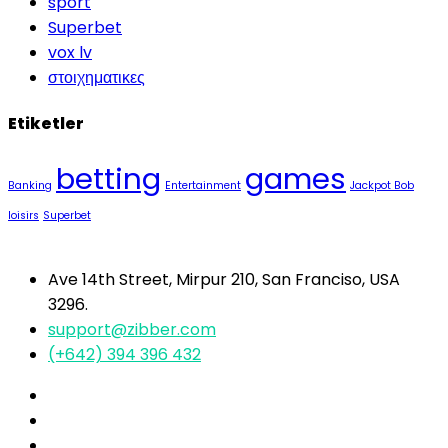
sport
Superbet
vox lv
στοιχηματικες
Etiketler
betting
games
Banking
Entertainment
Jackpot Bob
loisirs
Superbet
Ave 14th Street, Mirpur 210, San Franciso, USA
3296.
support@zibber.com
(+642) 394 396 432