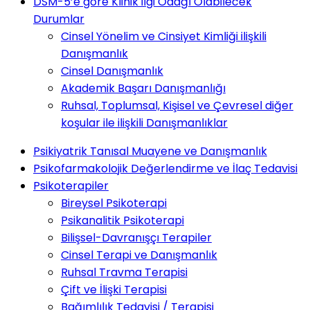
DSM-5’e göre Klinik ilgi Odağı Olabilecek
Durumlar
Cinsel Yönelim ve Cinsiyet Kimliği ilişkili
Danışmanlık
Cinsel Danışmanlık
Akademik Başarı Danışmanlığı
Ruhsal, Toplumsal, Kişisel ve Çevresel diğer
koşular ile ilişkili Danışmanlıklar
Psikiyatrik Tanısal Muayene ve Danışmanlık
Psikofarmakolojik Değerlendirme ve İlaç Tedavisi
Psikoterapiler
Bireysel Psikoterapi
Psikanalitik Psikoterapi
Bilişsel-Davranışçı Terapiler
Cinsel Terapi ve Danışmanlık
Ruhsal Travma Terapisi
Çift ve İlişki Terapisi
Bağımlılık Tedavisi / Terapisi