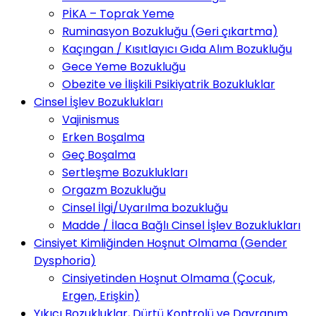
PİKA – Toprak Yeme
Ruminasyon Bozukluğu (Geri çıkartma)
Kaçıngan / Kısıtlayıcı Gıda Alım Bozukluğu
Gece Yeme Bozukluğu
Obezite ve İlişkili Psikiyatrik Bozukluklar
Cinsel İşlev Bozuklukları
Vajinismus
Erken Boşalma
Geç Boşalma
Sertleşme Bozuklukları
Orgazm Bozukluğu
Cinsel İlgi/Uyarılma bozukluğu
Madde / İlaca Bağlı Cinsel İşlev Bozuklukları
Cinsiyet Kimliğinden Hoşnut Olmama (Gender
Dysphoria)
Cinsiyetinden Hoşnut Olmama (Çocuk,
Ergen, Erişkin)
Yıkıcı Bozukluklar, Dürtü Kontrolü ve Davranım