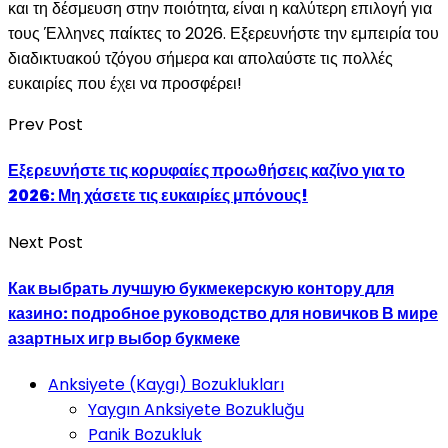
και τη δέσμευση στην ποιότητα, είναι η καλύτερη επιλογή για
τους Έλληνες παίκτες το 2026. Εξερευνήστε την εμπειρία του
διαδικτυακού τζόγου σήμερα και απολαύστε τις πολλές
ευκαιρίες που έχει να προσφέρει!
Prev Post
Εξερευνήστε τις κορυφαίες προωθήσεις καζίνο για το
2026: Μη χάσετε τις ευκαιρίες μπόνους!
Next Post
Как выбрать лучшую букмекерскую контору для
казино: подробное руководство для новичков В мире
азартных игр выбор букмеке
Anksiyete (Kaygı) Bozuklukları
Yaygın Anksiyete Bozukluğu
Panik Bozukluk