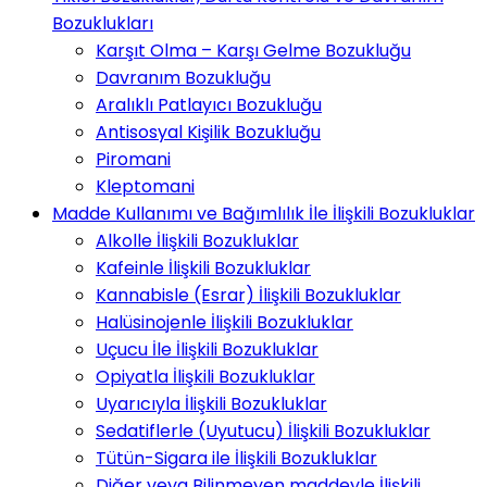
Bozuklukları
Karşıt Olma – Karşı Gelme Bozukluğu
Davranım Bozukluğu
Aralıklı Patlayıcı Bozukluğu
Antisosyal Kişilik Bozukluğu
Piromani
Kleptomani
Madde Kullanımı ve Bağımlılık İle İlişkili Bozukluklar
Alkolle İlişkili Bozukluklar
Kafeinle İlişkili Bozukluklar
Kannabisle (Esrar) İlişkili Bozukluklar
Halüsinojenle İlişkili Bozukluklar
Uçucu İle İlişkili Bozukluklar
Opiyatla İlişkili Bozukluklar
Uyarıcıyla İlişkili Bozukluklar
Sedatiflerle (Uyutucu) İlişkili Bozukluklar
Tütün-Sigara ile İlişkili Bozukluklar
Diğer veya Bilinmeyen maddeyle İlişkili