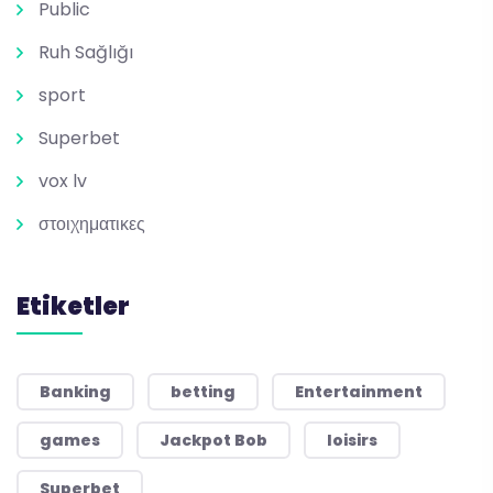
Public
Ruh Sağlığı
sport
Superbet
vox lv
στοιχηματικες
Etiketler
Banking
betting
Entertainment
games
Jackpot Bob
loisirs
Superbet