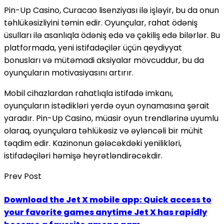
Pin-Up Casino, Curacao lisenziyası ilə işləyir, bu da onun
təhlükəsizliyini təmin edir. Oyunçular, rahat ödəniş
üsulları ilə asanlıqla ödəniş edə və çəkiliş edə bilərlər. Bu
platformada, yeni istifadəçilər üçün qeydiyyat
bonusları və mütəmadi aksiyalar mövcuddur, bu da
oyunçuların motivasiyasını artırır.
Mobil cihazlardan rahatlıqla istifadə imkanı,
oyunçuların istədikləri yerdə oyun oynamasına şərait
yaradır. Pin-Up Casino, müasir oyun trendlərinə uyumlu
olaraq, oyunçulara təhlükəsiz və əyləncəli bir mühit
təqdim edir. Kazinonun gələcəkdəki yenilikləri,
istifadəçiləri həmişə heyrətləndirəcəkdir.
Prev Post
Download the Jet X mobile app: Quick access to
your favorite games anytime Jet X has rapidly