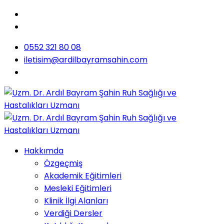
0552 321 80 08
iletisim@ardilbayramsahin.com
Hakkımda
Özgeçmiş
Akademik Eğitimleri
Mesleki Eğitimleri
Klinik İlgi Alanları
Verdiği Dersler