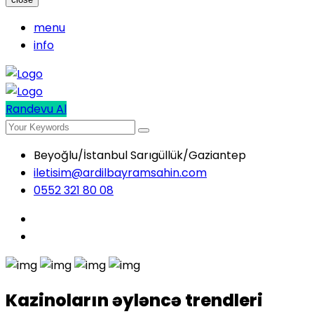
menu
info
Randevu Al
Beyoğlu/İstanbul Sarıgüllük/Gaziantep
iletisim@ardilbayramsahin.com
0552 321 80 08
Kazinoların əyləncə trendleri