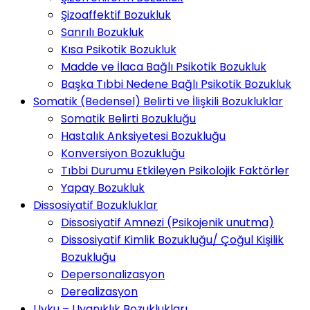
Şizoaffektif Bozukluk
Sanrılı Bozukluk
Kısa Psikotik Bozukluk
Madde ve İlaca Bağlı Psikotik Bozukluk
Başka Tıbbi Nedene Bağlı Psikotik Bozukluk
Somatik (Bedensel) Belirti ve İlişkili Bozukluklar
Somatik Belirti Bozukluğu
Hastalık Anksiyetesi Bozukluğu
Konversiyon Bozukluğu
Tıbbi Durumu Etkileyen Psikolojik Faktörler
Yapay Bozukluk
Dissosiyatif Bozukluklar
Dissosiyatif Amnezi (Psikojenik unutma)
Dissosiyatif Kimlik Bozukluğu/ Çoğul Kişilik
Bozukluğu
Depersonalizasyon
Derealizasyon
Uyku – Uyanıklık Bozuklukları