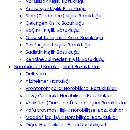
Narsisistik Kişilik Bozukluğu
Antisosyal Kişilik Bozukluğu
Sınır (Borderline) Kişilik Bozukluğu
Çekingen Kişilik Bozukluğu
Bağımlı Kişilik Bozukluğu
Obsesif Kompulsif Kişilik Bozukluğu
Pasif Agresif Kişilik Bozukluğu
Sadistik Kişilik Bozukluğu
Kendine Zulmeden Kişilik Bozukluğu
Nörobilişsel (Nörokognitif) Bozukluklar
Deliryum
Alzheimer Hastalığı
Frontotemporal Nörobilişsel Bozukluklar
Lewy Cisimcikli Nörobilişsel Bozukluklar
Vasküler (Damarsal) Nörobilişsel Bozukluklar
Kafa travması ilişkili Nörobilişsel Bozukluklar
Madde/İlaç İlişkili Nörobilişsel Bozukluklar
Diğer Hastalıklara Bağlı Nörobilişsel