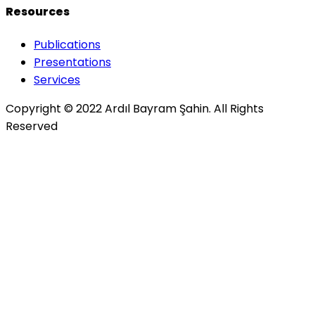
Resources
Publications
Presentations
Services
Copyright © 2022 Ardıl Bayram Şahin. All Rights
Reserved