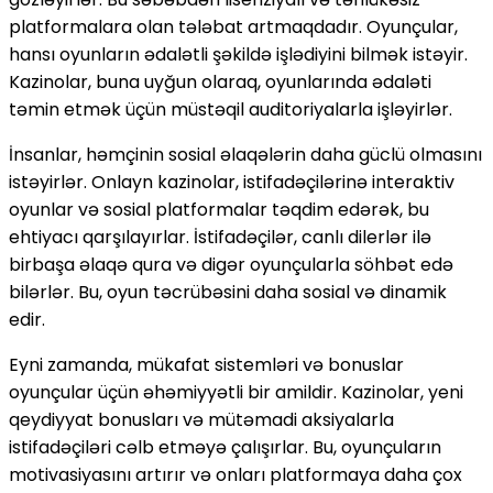
platformalara olan tələbat artmaqdadır. Oyunçular,
hansı oyunların ədalətli şəkildə işlədiyini bilmək istəyir.
Kazinolar, buna uyğun olaraq, oyunlarında ədaləti
təmin etmək üçün müstəqil auditoriyalarla işləyirlər.
İnsanlar, həmçinin sosial əlaqələrin daha güclü olmasını
istəyirlər. Onlayn kazinolar, istifadəçilərinə interaktiv
oyunlar və sosial platformalar təqdim edərək, bu
ehtiyacı qarşılayırlar. İstifadəçilər, canlı dilerlər ilə
birbaşa əlaqə qura və digər oyunçularla söhbət edə
bilərlər. Bu, oyun təcrübəsini daha sosial və dinamik
edir.
Eyni zamanda, mükafat sistemləri və bonuslar
oyunçular üçün əhəmiyyətli bir amildir. Kazinolar, yeni
qeydiyyat bonusları və mütəmadi aksiyalarla
istifadəçiləri cəlb etməyə çalışırlar. Bu, oyunçuların
motivasiyasını artırır və onları platformaya daha çox