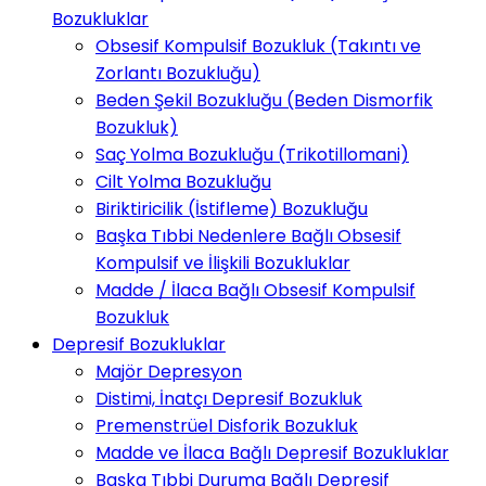
Bozukluklar
Obsesif Kompulsif Bozukluk (Takıntı ve
Zorlantı Bozukluğu)
Beden Şekil Bozukluğu (Beden Dismorfik
Bozukluk)
Saç Yolma Bozukluğu (Trikotillomani)
Cilt Yolma Bozukluğu
Biriktiricilik (İstifleme) Bozukluğu
Başka Tıbbi Nedenlere Bağlı Obsesif
Kompulsif ve İlişkili Bozukluklar
Madde / İlaca Bağlı Obsesif Kompulsif
Bozukluk
Depresif Bozukluklar
Majör Depresyon
Distimi, İnatçı Depresif Bozukluk
Premenstrüel Disforik Bozukluk
Madde ve İlaca Bağlı Depresif Bozukluklar
Başka Tıbbi Duruma Bağlı Depresif