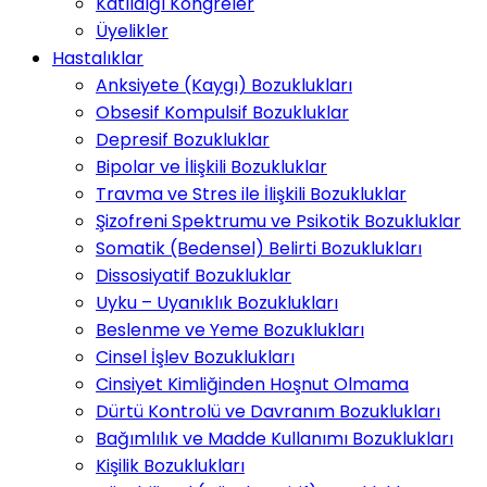
Katıldığı Kongreler
Üyelikler
Hastalıklar
Anksiyete (Kaygı) Bozuklukları
Obsesif Kompulsif Bozukluklar
Depresif Bozukluklar
Bipolar ve İlişkili Bozukluklar
Travma ve Stres ile İlişkili Bozukluklar
Şizofreni Spektrumu ve Psikotik Bozukluklar
Somatik (Bedensel) Belirti Bozuklukları
Dissosiyatif Bozukluklar
Uyku – Uyanıklık Bozuklukları
Beslenme ve Yeme Bozuklukları
Cinsel İşlev Bozuklukları
Cinsiyet Kimliğinden Hoşnut Olmama
Dürtü Kontrolü ve Davranım Bozuklukları
Bağımlılık ve Madde Kullanımı Bozuklukları
Kişilik Bozuklukları