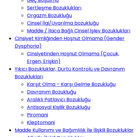
Geç Boşalma
Sertleşme Bozuklukları
Orgazm Bozukluğu
Cinsel İlgi/Uyarılma bozukluğu
Madde / İlaca Bağlı Cinsel İşlev Bozuklukları
Cinsiyet Kimliğinden Hoşnut Olmama (Gender
Dysphoria)
Cinsiyetinden Hoşnut Olmama (Çocuk,
Ergen, Erişkin)
Yıkıcı Bozukluklar, Dürtü Kontrolü ve Davranım
Bozuklukları
Karşıt Olma – Karşı Gelme Bozukluğu
Davranım Bozukluğu
Aralıklı Patlayıcı Bozukluğu
Antisosyal Kişilik Bozukluğu
Piromani
Kleptomani
Madde Kullanımı ve Bağımlılık İle İlişkili Bozukluklar