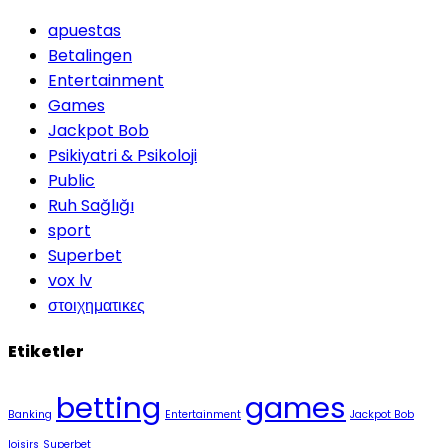
apuestas
Betalingen
Entertainment
Games
Jackpot Bob
Psikiyatri & Psikoloji
Public
Ruh Sağlığı
sport
Superbet
vox lv
στοιχηματικες
Etiketler
betting
games
Banking
Entertainment
Jackpot Bob
loisirs
Superbet