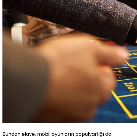
Bundan əlavə, mobil oyunların populyarlığı da