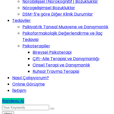
Nörobilişsel (Nörokognitif) Bozukluklar
Nörogelişimsel Bozukluklar
DSM-5’e göre Diğer Klinik Durumlar
Tedaviler
Psikiyatrik Tanısal Muayene ve Danışmanlık
Psikofarmakolojik Değerlendirme ve İlaç
Tedavisi
Psikoterapiler
Bireysel Psikoterapi
Çift-Aile Terapisi ve Danışmanlığı
Cinsel Terapi ve Danışmanlık
Ruhsal Travma Terapisi
Nasıl Çalışıyorum?
Onlıne Görüşme
İletişim
Randevu Al
close