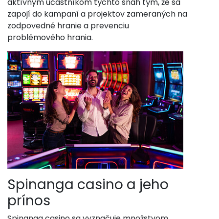
aktívnym účastníkom týchto snáh tým, že sa
zapojí do kampaní a projektov zameraných na
zodpovedné hranie a prevenciu
problémového hrania.
Spinanga casino a jeho
prínos
Spinanga casino sa vyznačuje množstvom