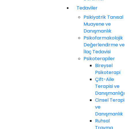
Tedaviler
Psikiyatrik Tanısal
Muayene ve
Danışmanlık
Psikofarmakolojik
Değerlendirme ve
İlaç Tedavisi
Psikoterapiler
Bireysel
Psikoterapi
Çift-Aile
Terapisi ve
Danışmanlığı
Cinsel Terapi
ve
Danışmanlık
Ruhsal
Travma