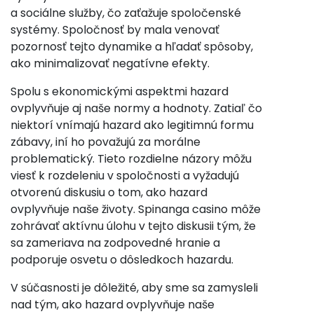
a sociálne služby, čo zaťažuje spoločenské
systémy. Spoločnosť by mala venovať
pozornosť tejto dynamike a hľadať spôsoby,
ako minimalizovať negatívne efekty.
Spolu s ekonomickými aspektmi hazard
ovplyvňuje aj naše normy a hodnoty. Zatiaľ čo
niektorí vnímajú hazard ako legitimnú formu
zábavy, iní ho považujú za morálne
problematický. Tieto rozdielne názory môžu
viesť k rozdeleniu v spoločnosti a vyžadujú
otvorenú diskusiu o tom, ako hazard
ovplyvňuje naše životy. Spinanga casino môže
zohrávať aktívnu úlohu v tejto diskusii tým, že
sa zameriava na zodpovedné hranie a
podporuje osvetu o dôsledkoch hazardu.
V súčasnosti je dôležité, aby sme sa zamysleli
nad tým, ako hazard ovplyvňuje naše