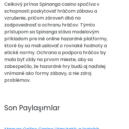
Celkový prínos Spinanga casino spočíva v
schopnosti poskytovať hráčom zábavu a
vzrušenie, pričom zároveň dbá na
zodpovednosť a ochranu hráčov. Týmto
prístupom sa Spinanga stáva modelovým
príkladom pre iné online hazardné platformy,
ktoré by sa mali usilovať o rovnaké hodnoty a
etické normy. Ochrana a podpora hráčov by
mala byť vždy na prvom mieste, aby sa
zabezpečilo, že hazardné hry budú aj naďalej
vnímané ako formy zábavy, a nie zdroj
problémov.
Son Paylaşımlar