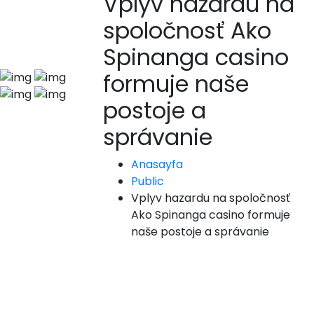
Vplyv hazardu na
spoločnosť Ako
Spinanga casino
formuje naše
postoje a
správanie
Anasayfa
Public
Vplyv hazardu na spoločnosť
Ako Spinanga casino formuje
naše postoje a správanie