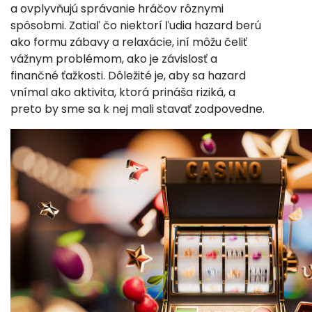
a ovplyvňujú správanie hráčov rôznymi
spôsobmi. Zatiaľ čo niektorí ľudia hazard berú
ako formu zábavy a relaxácie, iní môžu čeliť
vážnym problémom, ako je závislosť a
finančné ťažkosti. Dôležité je, aby sa hazard
vnímal ako aktivita, ktorá prináša riziká, a
preto by sme sa k nej mali stavať zodpovedne.