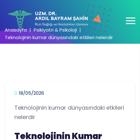
Anasayfa
Psikiyatri & Psikoloji
Teknolojinin kumar dünyasındaki etkileri nelerdir
18/05/2026
Teknolojinin kumar dünyasındaki etkileri
nelerdir
Teknolojinin Kumar