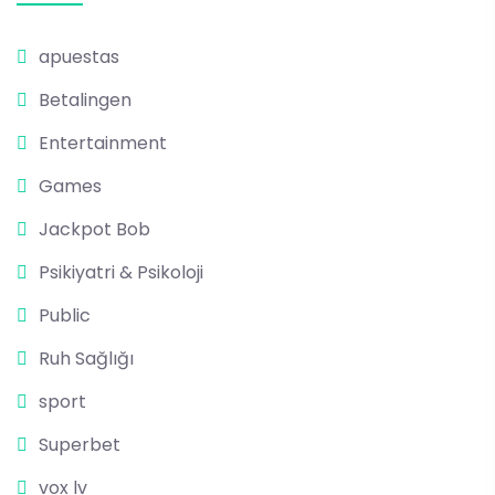
apuestas
Betalingen
Entertainment
Games
Jackpot Bob
Psikiyatri & Psikoloji
Public
Ruh Sağlığı
sport
Superbet
vox lv