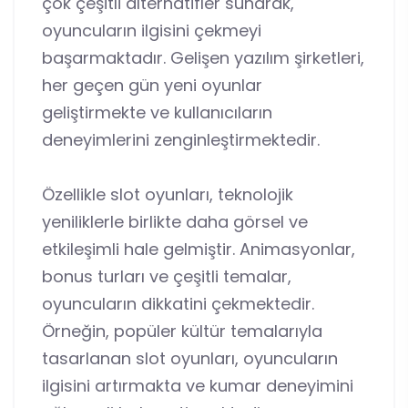
çok çeşitli alternatifler sunarak,
oyuncuların ilgisini çekmeyi
başarmaktadır. Gelişen yazılım şirketleri,
her geçen gün yeni oyunlar
geliştirmekte ve kullanıcıların
deneyimlerini zenginleştirmektedir.
Özellikle slot oyunları, teknolojik
yeniliklerle birlikte daha görsel ve
etkileşimli hale gelmiştir. Animasyonlar,
bonus turları ve çeşitli temalar,
oyuncuların dikkatini çekmektedir.
Örneğin, popüler kültür temalarıyla
tasarlanan slot oyunları, oyuncuların
ilgisini artırmakta ve kumar deneyimini