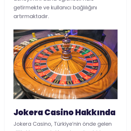
getirmekte ve kullanıcı bağlılığını
artırmaktadır.
Jokera Casino Hakkında
Jokera Casino, Türkiye’nin önde gelen